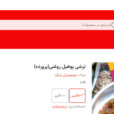
جستجو در محصولات
ترشی پوهیل روغنی(پرورده)
برند:
سومسیل نیک
وزن
500گرم
1000گرم
دسته‌بندی
:
ترشیجات