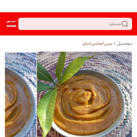
جستجو
سومسیل
سس/چاشنی/سایر